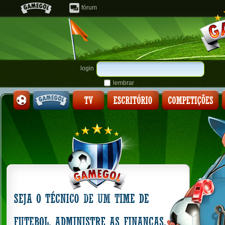
fórum
login
lembrar
senha