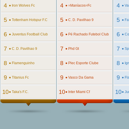
4
•
4
•
4
•
Iron Wolves Fc
=maníacos=fc
Va
5
•
5
•
5
•
Tottenham Hotspur F.c
C. D. Pavilhao 9
Fa
6
•
6
•
6
•
Juventus Football Club
Pé Rachado Futebol Club
Co
7
•
7
•
7
•
C. D. Pavilhao 9
Phd Gt
Sp
Pa
8
•
8
•
8
•
Flamenguinho
Plec Esporte Clube
Ig
9
•
9
•
9
•
Titanius Fc
Vasco Da Gama
Fl
10
•
10
•
10
•
Taka's F.c.
Inter Miami Cf
Ju