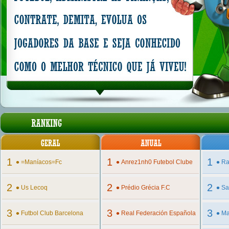
1
•
1
•
1
•
=maníacos=fc
Anrez1nh0 Futebol Clube
Ra
2
•
2
•
2
•
Us Lecoq
Prédio Grécia F.c
Sa
3
•
3
•
3
•
Futbol Club Barcelona
Real Federación Española
Ma