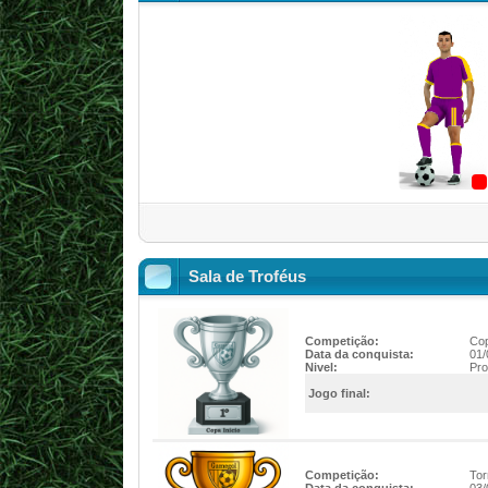
Sala de Troféus
Competição:
Cop
Data da conquista:
01/
Nivel:
Pro
Jogo final:
Competição:
Tor