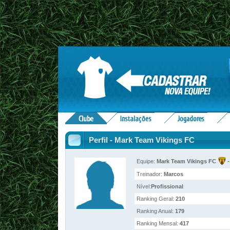
Perfil - Mark Team Vikings FC
Equipe:
Mark Team Vikings FC
-
Treinador:
Marcos
Nível:
Profissional
Ranking Geral:
210
Ranking Anual:
179
Ranking Mensal:
417