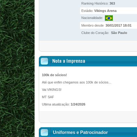
Ranking Histórico:
363
Estádio:
Vikings Arena
Nacionalidade:
Membro desde
30/01/2017 18:01
Clube do Coração:
São Paulo
100k de sócios!
Até que enfim chegamos aos 100k de sócios...
Vai VIKINGS!
MT SAF
Ultima atualização:
1/24/2026
Uniformes e Patrocinador