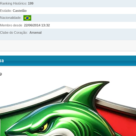
Ranking Histórico:
199
Estádio:
Castelão
Nacionalidade:
Membro desde
22/06/2014 13:32
Clube do Coração:
Arsenal
💀