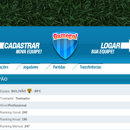
IVÃO
Equipe:
BOLIVÃO
- BFC
Treinador:
Treinador
Nível:
Profissional
Ranking Geral:
240
Ranking Anual:
196
Ranking Mensal:
247